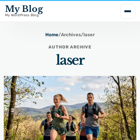
My Blog
i
p
My WordPress Blog
t
o
Home
/
Archives
/
laser
c
AUTHOR ARCHIVE
o
laser
n
t
e
n
t