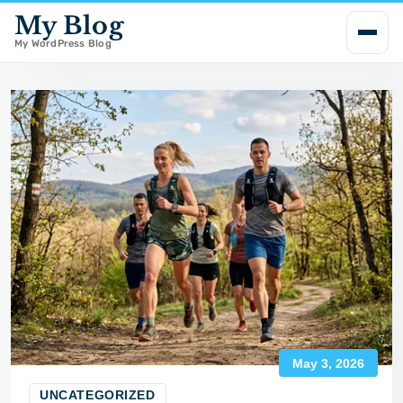
My Blog
i
My WordPress Blog
p
t
o
c
o
n
t
e
n
t
May 3, 2026
UNCATEGORIZED